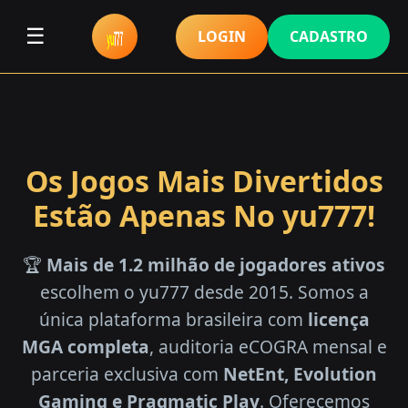
☰
LOGIN
CADASTRO
Os Jogos Mais Divertidos
Estão Apenas No yu777!
🏆
Mais de 1.2 milhão de jogadores ativos
escolhem o yu777 desde 2015. Somos a
única plataforma brasileira com
licença
MGA completa
, auditoria eCOGRA mensal e
parceria exclusiva com
NetEnt, Evolution
Gaming e Pragmatic Play
. Oferecemos