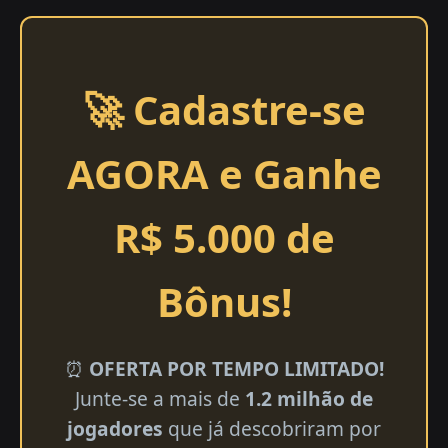
🚀 Cadastre-se
AGORA e Ganhe
R$ 5.000 de
Bônus!
⏰
OFERTA POR TEMPO LIMITADO!
Junte-se a mais de
1.2 milhão de
jogadores
que já descobriram por