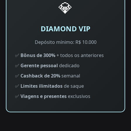
💎
DIAMOND VIP
Depósito mínimo: R$ 10.000
✅
Bônus de 300%
+ todos os anteriores
✅
Gerente pessoal
dedicado
✅
Cashback de 20%
semanal
✅
Limites ilimitados
de saque
✅
Viagens e presentes
exclusivos