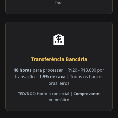
Total
🏦
Transferência Bancária
48 horas
para processar | R$20 - R$3.000 por
transação |
1.5% de taxa
| Todos os bancos
brasileiros
TED/DOC:
Horário comercial |
Comprovante:
Automático