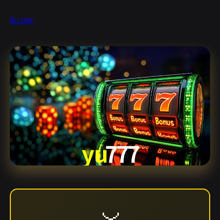
8u bet