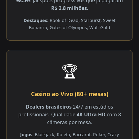
98.5%
. Jackpots progressivos que já pagaram
R$ 2.8 milhões
.
Destaques:
Book of Dead, Starburst, Sweet
Bonanza, Gates of Olympus, Wolf Gold
🏆
Casino ao Vivo (80+ mesas)
Dealers brasileiros
24/7 em estúdios
profissionais. Qualidade
4K Ultra HD
com 8
câmeras por mesa.
Jogos:
Blackjack, Roleta, Baccarat, Poker, Crazy