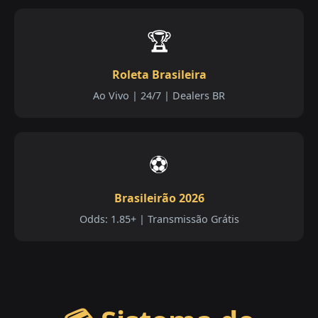
🏆
Roleta Brasileira
Ao Vivo | 24/7 | Dealers BR
⚽
Brasileirão 2026
Odds: 1.85+ | Transmissão Grátis