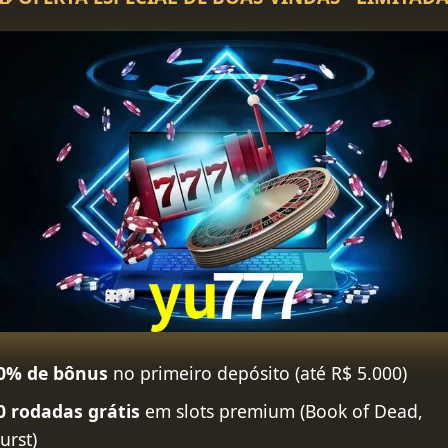
0% de bônus
no primeiro depósito (até R$ 5.000)
0 rodadas grátis
em slots premium (Book of Dead,
urst)