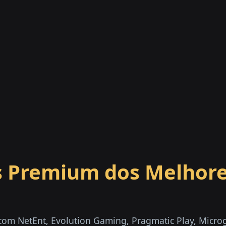
s Premium dos Melhor
 com NetEnt, Evolution Gaming, Pragmatic Play, Micr