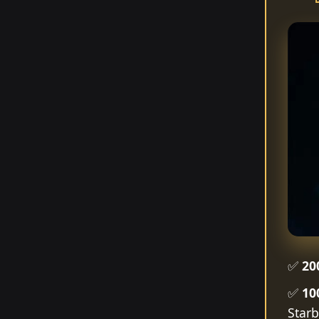
✅
20
✅
10
Starb