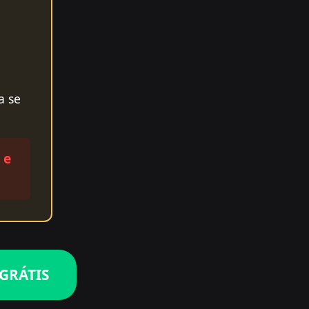
a se
 e
GRÁTIS