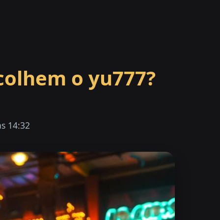
scolhem o yu777?
às 14:32